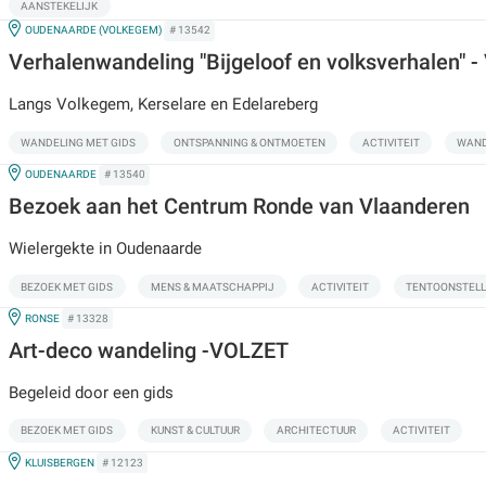
AANSTEKELIJK
IN
OUDENAARDE (VOLKEGEM)
# 13542
Verhalenwandeling "Bijgeloof en volksverhalen" 
Langs Volkegem, Kerselare en Edelareberg
WANDELING MET GIDS
ONTSPANNING & ONTMOETEN
ACTIVITEIT
WAND
IN
OUDENAARDE
# 13540
Bezoek aan het Centrum Ronde van Vlaanderen
Wielergekte in Oudenaarde
BEZOEK MET GIDS
MENS & MAATSCHAPPIJ
ACTIVITEIT
TENTOONSTELL
IN
RONSE
# 13328
Art-deco wandeling -VOLZET
Begeleid door een gids
BEZOEK MET GIDS
KUNST & CULTUUR
ARCHITECTUUR
ACTIVITEIT
IN
KLUISBERGEN
# 12123