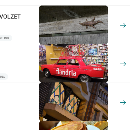
- VOLZET
ELING
ING