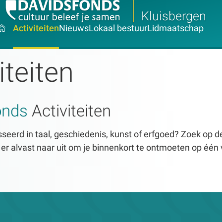
Kluisbergen
Activiteiten
Nieuws
Lokaal bestuur
Lidmaatschap
iteiten
onds
Activiteiten
seerd in taal, geschiedenis, kunst of erfgoed? Zoek op dez
n er alvast naar uit om je binnenkort te ontmoeten op één 