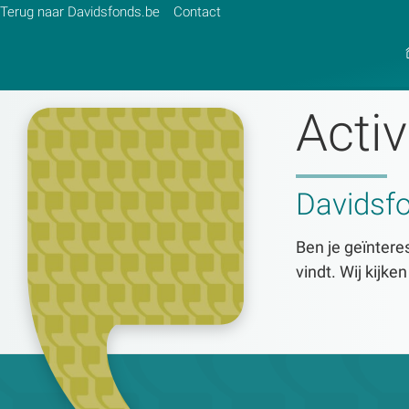
Terug naar Davidsfonds.be
Contact
Activ
Zoek:
Davidsf
Zoeken
Ben je geïnteres
vindt. Wij kijke