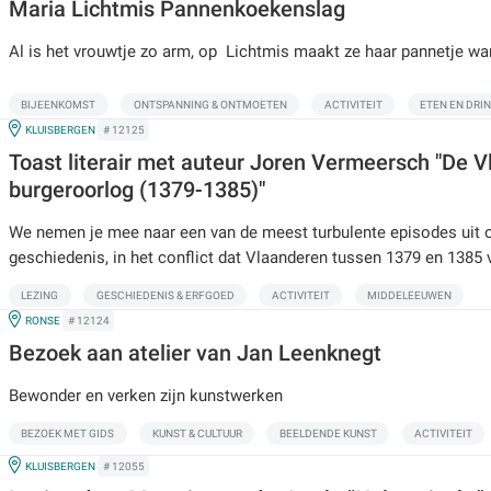
Maria Lichtmis Pannenkoekenslag
Al is het vrouwtje zo arm, op Lichtmis maakt ze haar pannetje wa
BIJEENKOMST
ONTSPANNING & ONTMOETEN
ACTIVITEIT
ETEN EN DRI
IN
KLUISBERGEN
# 12125
Toast literair met auteur Joren Vermeersch "De 
burgeroorlog (1379-1385)"
We nemen je mee naar een van de meest turbulente episodes uit 
geschiedenis, in het conflict dat Vlaanderen tussen 1379 en 1385 
LEZING
GESCHIEDENIS & ERFGOED
ACTIVITEIT
MIDDELEEUWEN
IN
RONSE
# 12124
Bezoek aan atelier van Jan Leenknegt
Bewonder en verken zijn kunstwerken
BEZOEK MET GIDS
KUNST & CULTUUR
BEELDENDE KUNST
ACTIVITEIT
IN
KLUISBERGEN
# 12055