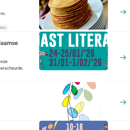
rm.
NKEN
Vlaamse
onze
verscheurde.