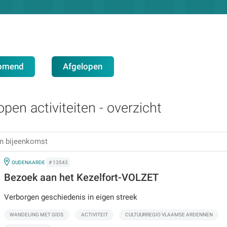
omend
Afgelopen
open activiteiten - overzicht
IN
OUDENAARDE
# 13543
Bezoek aan het Kezelfort-VOLZET
Verborgen geschiedenis in eigen streek
WANDELING MET GIDS
ACTIVITEIT
CULTUURREGIO VLAAMSE ARDENNEN