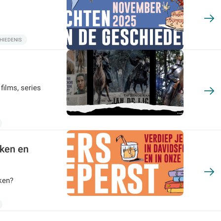
HIEDENIS
films, series
eken en
ken?