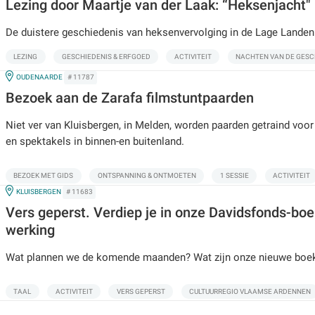
Lezing door Maartje van der Laak: “Heksenjacht"
De duistere geschiedenis van heksenvervolging in de Lage Landen
LEZING
GESCHIEDENIS & ERFGOED
ACTIVITEIT
NACHTEN VAN DE GESC
IN
OUDENAARDE
# 11787
Bezoek aan de Zarafa filmstuntpaarden
Niet ver van Kluisbergen, in Melden, worden paarden getraind voor 
en spektakels in binnen-en buitenland.
BEZOEK MET GIDS
ONTSPANNING & ONTMOETEN
1 SESSIE
ACTIVITEIT
IN
KLUISBERGEN
# 11683
Vers geperst. Verdiep je in onze Davidsfonds-bo
werking
Wat plannen we de komende maanden? Wat zijn onze nieuwe boe
TAAL
ACTIVITEIT
VERS GEPERST
CULTUURREGIO VLAAMSE ARDENNEN