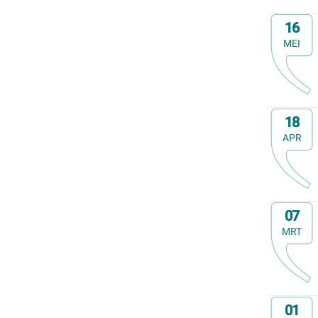
E-cursus
Op
Familiedag
16
Fietstocht
MEI
Lezing
Meerdaagse uitstap
Ontmoeting met receptie
Op
Voorstelling (theater, literatuur, film,...)
18
Wandeling
APR
Wandeling met gids
Webinar
Weekendcursus
Op
Workshop
07
MRT
Zomercursus
Op
01