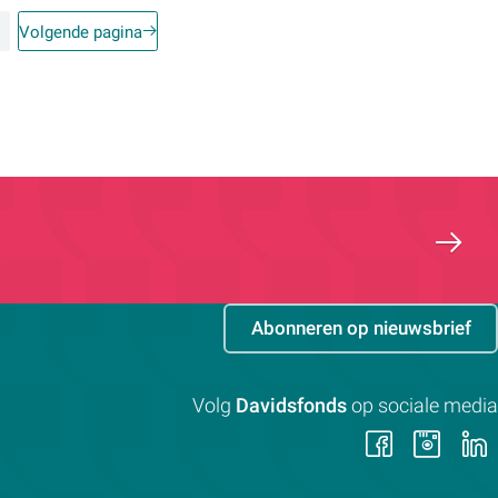
Volgende pagina
Abonneren op nieuwsbrief
Volg
Davidsfonds
op sociale media
Volg
Vol
ons
on