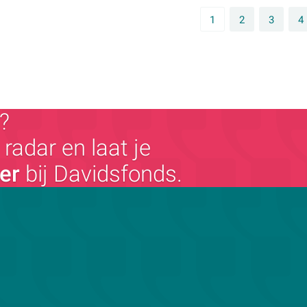
1
2
3
4
?
radar en laat je
ger
bij Davidsfonds.