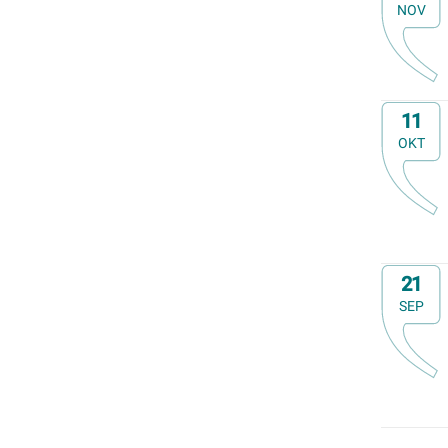
NOV
Op
11
OKT
Op
21
SEP