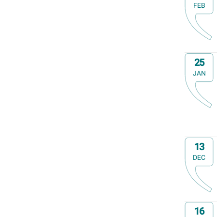
FEB
Op
25
JAN
Op
13
DEC
Op
16