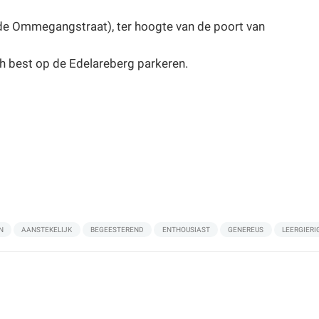
an de Ommegangstraat), ter hoogte van de poort van
h best op de Edelareberg parkeren.
N
AANSTEKELIJK
BEGEESTEREND
ENTHOUSIAST
GENEREUS
LEERGIERI