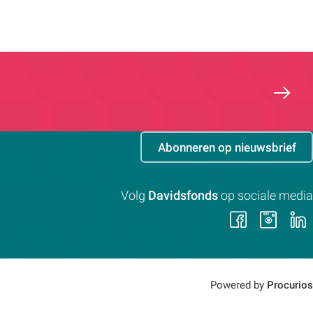
Abonneren op nieuwsbrief
Volg
Davidsfonds
op sociale media
Volg
Vol
ons
on
op
op
Faceb
Ins
Powered by
Procurios