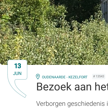
13
JUN
# 13543
OUDENAARDE - KEZELFORT
Bezoek aan he
Verborgen geschiedenis i