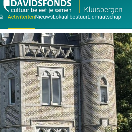
Kluisbergen
Activiteiten
Nieuws
Lokaal bestuur
Lidmaatschap