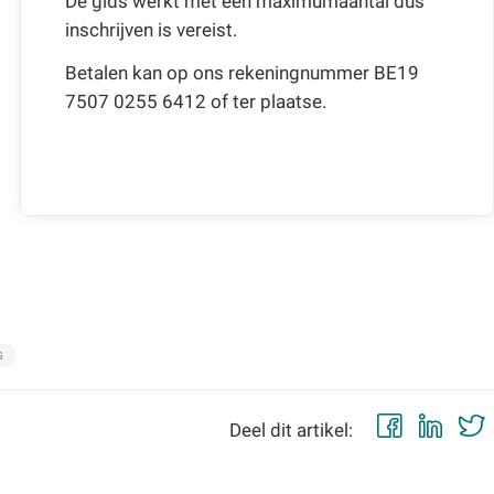
De gids werkt met een maximumaantal dus
inschrijven is vereist.
Betalen kan op ons rekeningnummer BE19
7507 0255 6412 of ter plaatse.
G
Faceb
Lin
Deel dit artikel: