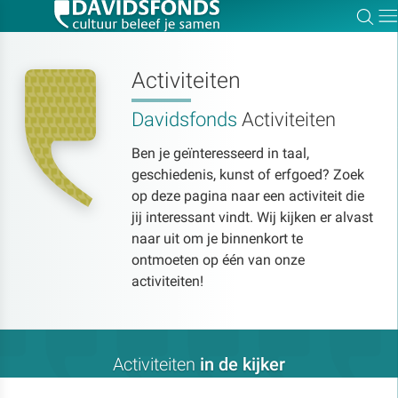
Zoe
Dir
Activiteiten
Davidsfonds
Activiteiten
Zoek:
Ben je geïnteresseerd in taal,
geschiedenis, kunst of erfgoed? Zoek
Zoeken
op deze pagina naar een activiteit die
jij interessant vindt. Wij kijken er alvast
naar uit om je binnenkort te
ontmoeten op één van onze
activiteiten!
Activiteiten
in de kijker