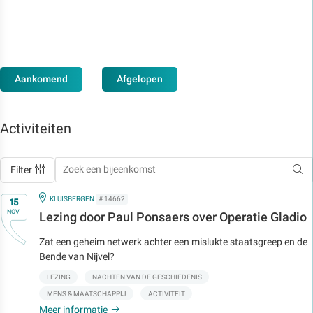
Aankomend
Afgelopen
Activiteiten
Filter
Op
IN
KLUISBERGEN
# 14662
15
NOV
Lezing door Paul Ponsaers over Operatie Gladio
Zat een geheim netwerk achter een mislukte staatsgreep en de
Bende van Nijvel?
LEZING
NACHTEN VAN DE GESCHIEDENIS
MENS & MAATSCHAPPIJ
ACTIVITEIT
Meer informatie