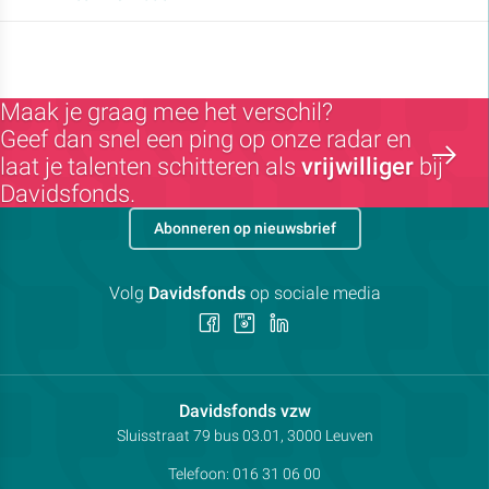
Maak je graag mee het verschil?
Geef dan snel een ping op onze radar en
laat je talenten schitteren als
vrijwilliger
bij
Davidsfonds.
Abonneren op nieuwsbrief
Volg
Davidsfonds
op sociale media
Volg
Volg
Volg
ons
ons
ons
op
op
op
Facebook
Instagram
LinkedIn
Contactpersoon:
Davidsfonds vzw
Adres:
Sluisstraat 79
bus 03.01, 3000
Leuven
Telefoon:
016 31 06 00