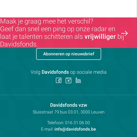
Maak je graag mee het verschil?
Geef dan snel een ping op onze radar en
laat je talenten schitteren als
vrijwilliger
bij
Davidsfonds.
Abonneren op nieuwsbrief
Volg
Davidsfonds
op sociale media
Volg
Volg
Volg
ons
ons
ons
op
op
op
Facebook
Instagram
LinkedIn
Contactpersoon:
Davidsfonds vzw
Adres:
Sluisstraat 79
bus 03.01, 3000
Leuven
Telefoon:
016 31 06 00
E-mail:
info@davidsfonds.be