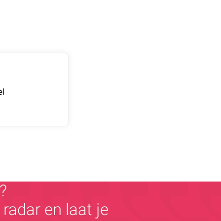
el
?
radar en laat je