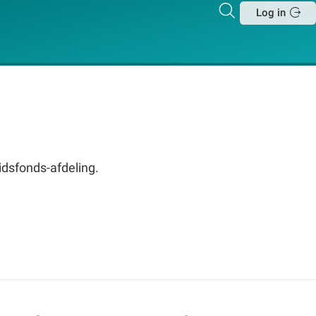
Zoeken
Log in
Sluit
vidsfonds-afdeling.